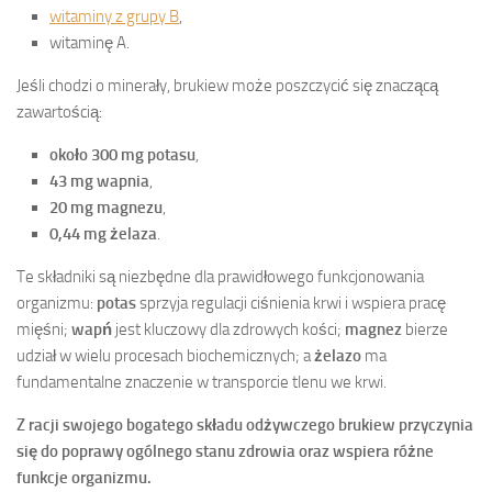
witaminy z grupy B
,
witaminę A.
Jeśli chodzi o minerały, brukiew może poszczycić się znaczącą
zawartością:
około 300 mg potasu
,
43 mg wapnia
,
20 mg magnezu
,
0,44 mg żelaza
.
Te składniki są niezbędne dla prawidłowego funkcjonowania
organizmu:
potas
sprzyja regulacji ciśnienia krwi i wspiera pracę
mięśni;
wapń
jest kluczowy dla zdrowych kości;
magnez
bierze
udział w wielu procesach biochemicznych; a
żelazo
ma
fundamentalne znaczenie w transporcie tlenu we krwi.
Z racji swojego bogatego składu odżywczego brukiew przyczynia
się do poprawy ogólnego stanu zdrowia oraz wspiera różne
funkcje organizmu.