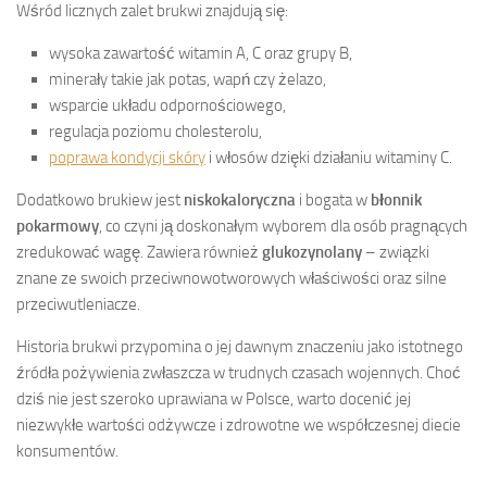
Wśród licznych zalet brukwi znajdują się:
wysoka zawartość witamin A, C oraz grupy B,
minerały takie jak potas, wapń czy żelazo,
wsparcie układu odpornościowego,
regulacja poziomu cholesterolu,
poprawa kondycji skóry
i włosów dzięki działaniu witaminy C.
Dodatkowo brukiew jest
niskokaloryczna
i bogata w
błonnik
pokarmowy
, co czyni ją doskonałym wyborem dla osób pragnących
zredukować wagę. Zawiera również
glukozynolany
– związki
znane ze swoich przeciwnowotworowych właściwości oraz silne
przeciwutleniacze.
Historia brukwi przypomina o jej dawnym znaczeniu jako istotnego
źródła pożywienia zwłaszcza w trudnych czasach wojennych. Choć
dziś nie jest szeroko uprawiana w Polsce, warto docenić jej
niezwykłe wartości odżywcze i zdrowotne we współczesnej diecie
konsumentów.