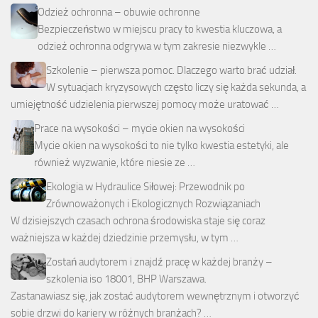
Odzież ochronna – obuwie ochronne
Bezpieczeństwo w miejscu pracy to kwestia kluczowa, a
odzież ochronna odgrywa w tym zakresie niezwykle …
Szkolenie – pierwsza pomoc. Dlaczego warto brać udział.
W sytuacjach kryzysowych często liczy się każda sekunda, a
umiejętność udzielenia pierwszej pomocy może uratować …
Prace na wysokości – mycie okien na wysokości
Mycie okien na wysokości to nie tylko kwestia estetyki, ale
również wyzwanie, które niesie ze …
Ekologia w Hydraulice Siłowej: Przewodnik po
Zrównoważonych i Ekologicznych Rozwiązaniach
W dzisiejszych czasach ochrona środowiska staje się coraz
ważniejsza w każdej dziedzinie przemysłu, w tym …
Zostań audytorem i znajdź pracę w każdej branży –
szkolenia iso 18001, BHP Warszawa.
Zastanawiasz się, jak zostać audytorem wewnętrznym i otworzyć
sobie drzwi do kariery w różnych branżach? …