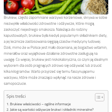
Brukiew, często zapomniane warzywo korzeniowe, skrywa w sobie
niezwykłe właściwości zdrowotne i odżywcze, które mogą
zaskoczyć niejednego smakosza. Należąca do rodziny
kapustowatych, brukiew była kiedyś popularnym składnikiem diety,
a jej lecznicze zastosowania sięgają czasów medycyny ludowej.
Dziś, mimo że w Polsce jest mało doceniana, jej bogactwo witamin,
minerałów oraz wyjątkowe działanie zdrowotne zasługują na
uwagę. Co więcej, brukiew jest niskokaloryczna, co czyni ją idealnym
wyborem dla osób pragnących zdrowo się odżywiać lub zrzucić
kilka kilogramów. Warto przyjrzeć się temu fascynującemu
warzywu, które może znacząco wpłynąć na nasze zdrowie i
samopoczucie.
Spis treści
Brukiew właściwości – ogólne informacje
Jakie są wartości odżywcze brukwi i składniki mineralne?