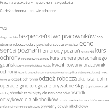
Prace na wysokości – mycie okien na wysokości
Odzież ochronna – obuwie ochronne
TAGI
bezpieczeństwo pracowników
bhp
alergia na mleko
echo
ubrania robocze
dobry psychoterapeuta wrocław
serca poznań
kurs
hemoroidy poznań
kurs na HDS
ochrony
kurs trenera personalnego
kurs pracownika ochrony
gdańsk
kwalifikowany pracownik
kursy na wózki widłowe kraków
ochrony
leczenie bezdechu sennego rzeszów
nauka sep i hds
objawy nietolerancji mleka
odzież robocza
okulista lublin
odzież ochronna
krowiego
operacje ginekologiczne prywatnie śląsk
opiekun wycieczki
ośrodki
ośrodek zamknięty dla narkomanów
szkolnej
odwykowe dla alkoholików
ośrodki uzależnień od narkotyków Warszawa
prywatny odwyk alkoholowy
profesjonalny ginekolog estetyczny