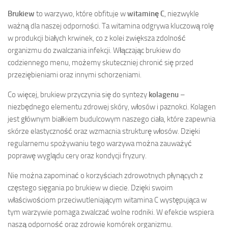
Brukiew
to warzywo, które obfituje w
witaminę C
, niezwykle
ważną dla naszej odporności. Ta witamina odgrywa kluczową rolę
w produkcji białych krwinek, co z kolei zwiększa zdolność
organizmu do zwalczania infekcji. Włączając brukiew do
codziennego menu, możemy skuteczniej chronić się przed
przeziębieniami oraz innymi schorzeniami.
Co więcej, brukiew przyczynia się do syntezy
kolagenu
–
niezbędnego elementu zdrowej skóry, włosów i paznokci. Kolagen
jest głównym białkiem budulcowym naszego ciała, które zapewnia
skórze elastyczność oraz wzmacnia strukturę włosów. Dzięki
regularnemu spożywaniu tego warzywa można zauważyć
poprawę wyglądu cery oraz kondycji fryzury.
Nie można zapominać o korzyściach zdrowotnych płynących z
częstego sięgania po brukiew w diecie. Dzięki swoim
właściwościom przeciwutleniającym witamina C występująca w
tym warzywie pomaga zwalczać wolne rodniki. W efekcie wspiera
naszą odporność oraz zdrowie komórek organizmu.