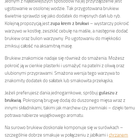
Jednym z najłatwiejszych sposobów na jej przyrządzenie jest
ugotowanie w osolonej wodzie. Tak przygotowana brukiew
świetnie sprawdzi się jako dodatek do mięsnych dań lub ryb.
Kolejną propozycją jest
zupa krem z brukwi
– wystarczy pokroić
warzywo w kostkę, zeszklić cebulę na maśle, a następnie dodać
brukiew oraz bulion warzywny. Po ugotowaniu do miękkości
zmiksuj całość na aksamitną masę.
Brukiew znakomicie nadaje się również do smażenia. Możesz
pokroić ją w cienkie plasterki i usmażyć na patelni z oliwą oraz
ulubionymi przyprawami. Smażona wersja tego warzywa to
znakomity dodatek do sałatek lub smakowita przekąska.
Jeżeli preferujesz dania jednogarnkowe, spróbuj
gulaszu z
brukwią
. Pokrojoną brugwę dodaj do duszonego mięsa wraz z
innymi składnikami, takimi jak marchew czy ziemniaki – dzięki temu
potrawa nabierze wyjątkowego aromatu.
Na surowo brukiew doskonale komponuje się w surówkach –
szczególnie dobrze smakuje w połączeniu z jabłkami i
chrzanem