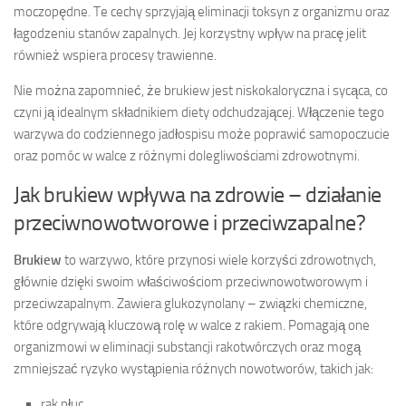
moczopędne. Te cechy sprzyjają eliminacji toksyn z organizmu oraz
łagodzeniu stanów zapalnych. Jej korzystny wpływ na pracę jelit
również wspiera procesy trawienne.
Nie można zapomnieć, że brukiew jest niskokaloryczna i sycąca, co
czyni ją idealnym składnikiem diety odchudzającej. Włączenie tego
warzywa do codziennego jadłospisu może poprawić samopoczucie
oraz pomóc w walce z różnymi dolegliwościami zdrowotnymi.
Jak brukiew wpływa na zdrowie – działanie
przeciwnowotworowe i przeciwzapalne?
Brukiew
to warzywo, które przynosi wiele korzyści zdrowotnych,
głównie dzięki swoim właściwościom przeciwnowotworowym i
przeciwzapalnym. Zawiera glukozynolany – związki chemiczne,
które odgrywają kluczową rolę w walce z rakiem. Pomagają one
organizmowi w eliminacji substancji rakotwórczych oraz mogą
zmniejszać ryzyko wystąpienia różnych nowotworów, takich jak:
rak płuc,