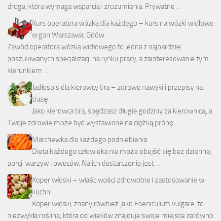
droga, która wymaga wsparcia i zrozumienia. Prywatne …
Kurs operatora wózka dla każdego – kurs na wózki widłowe
ergon Warszawa, Gdów
Zawód operatora wózka widłowego to jedna z najbardziej
poszukiwanych specjalizacji na rynku pracy, a zainteresowanie tym
kierunkiem …
Jadłospis dla kierowcy tira – zdrowe nawyki i przepisy na
trasę
Jako kierowca tira, spędzasz długie godziny za kierownicą, a
Twoje zdrowie może być wystawione na ciężką próbę. …
Marchewka dla każdego podniebienia
Dieta każdego człowieka nie może obejść się bez dziennej
porcji warzyw i owoców. Na ich dostarczenie jest …
Koper włoski – właściwości zdrowotne i zastosowanie w
kuchni
Koper włoski, znany również jako Foeniculum vulgare, to
niezwykła roślina, która od wieków znajduje swoje miejsce zarówno