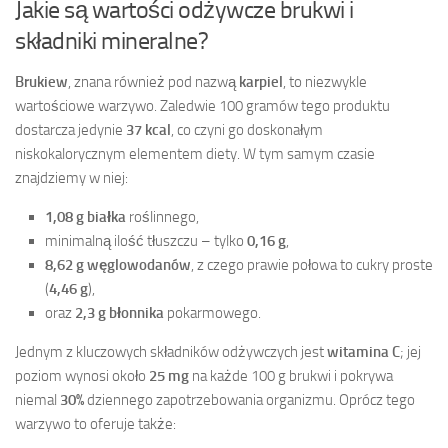
Jakie są wartości odżywcze brukwi i
składniki mineralne?
Brukiew
, znana również pod nazwą
karpiel
, to niezwykle
wartościowe warzywo. Zaledwie 100 gramów tego produktu
dostarcza jedynie
37 kcal
, co czyni go doskonałym
niskokalorycznym elementem diety. W tym samym czasie
znajdziemy w niej:
1,08 g białka
roślinnego,
minimalną ilość tłuszczu – tylko
0,16 g
,
8,62 g węglowodanów
, z czego prawie połowa to cukry proste
(
4,46 g
),
oraz
2,3 g błonnika
pokarmowego.
Jednym z kluczowych składników odżywczych jest
witamina C
; jej
poziom wynosi około
25 mg
na każde 100 g brukwi i pokrywa
niemal
30%
dziennego zapotrzebowania organizmu. Oprócz tego
warzywo to oferuje także: