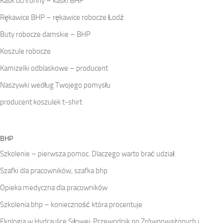
Kask ochronny – kaski BHP
Rękawice BHP – rękawice robocze Łodź
Buty robocze damskie – BHP
Koszule robocze
Kamizelki odblaskowe – producent
Naszywki według Twojego pomysłu
producent koszulek t-shirt
BHP
Szkolenie – pierwsza pomoc. Dlaczego warto brać udział.
Szafki dla pracowników, szafka bhp
Opieka medyczna dla pracowników
Szkolenia bhp – konieczność która procentuje
Ekologia w Hydraulice Siłowej: Przewodnik po Zrównoważonych i