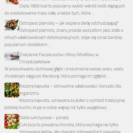
Dieta 1800 kcal to popularny wybór wśród osób dążących
do zredukowania masy ciała, a także tych, które …
Ostropest plamisty – jak wspiera dietę odchudzającą?
Ostropest plamisty, znany przede wszystkim jako zioło o
silnych właściwościach detoksykacyjnych, staje się coraz bardziej
popularnym dodatkiem …
Znaczenie Faryzeuszów i Mocy Modlitwy w
Chrześcijaństwie
W poszukiwaniu duchowej głębi i zrozumienia swojej wiary, wielu
chrześcijan sięga po literaturę, która pomaga im zgłębić …
Kiszona kapusta – zdrowotne właściwości i korzyści dla
organizmu
Kiszona kapusta, uznawana za jeden z symboli tradycyjnej
polskiej kuchni, kryje w sobie więcej niż tylko wyjątkowy …
Dieta cukrzycowa – porady
Cukrzyca to poważna choroba, która wymaga nie tylko
stosowania leków, ale również odpowiednich nawyków