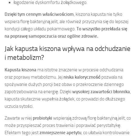
łagodzenie dyskomfortu żołądkowego.
Dzięki tym cennym właściwościom
, kiszona kapusta nie tylko
wspiera florę bakteryjną jelit, ale również przyczynia się do lepszej
kondycji całego układu pokarmowego.
To wszystko przekłada się
na poprawę samopoczucia oraz ogólne zdrowie.
Jak kapusta kiszona wpływa na odchudzanie
i metabolizm?
Kapusta kiszona
ma istotne znaczenie w procesie odchudzania
oraz poprawy metabolizmu. Jej
niska kaloryczność
pozwala na
spożywanie dużych porcji bez obaw o przekroczenie dziennego
zapotrzebowania na energię. Dzięki
wysokiej zawartości błonnika
,
kapusta skutecznie wypełnia żołądek, co prowadzi do dłuższego
uczucia sytości.
Zawarte w niej
probiotyki
wspierają zdrową florę bakteryjną jelit, co
może przyspieszać proces trawienia i poprawiać perystaltykę.
Efektem tego jest
zmniejszenie apetytu
, co ułatwia kontrolowanie