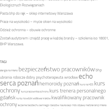
Ekologicznych Rozwiązaniach
Pasta bhp do rąk – sklep internetowy Warszawa
Prace na wysokości – mycie okien na wysokości
Odzież ochronna – obuwie ochronne
Zostań audytorem i znajdź pracę w każdej branży – szkolenia iso 18001,
BHP Warszawa.
TAGI
bezpieczeństwo pracowników
bhp
alergia na mleko
echo
ubrania robocze
dobry psychoterapeuta wrocław
serca poznań
kurs
hemoroidy poznań
kurs na HDS
ochrony
kurs trenera personalnego
kurs pracownika ochrony
gdańsk
kwalifikowany pracownik
kursy na wózki widłowe kraków
ochrony
leczenie bezdechu sennego rzeszów
nauka sep i hds
objawy nietolerancji mleka