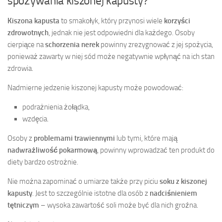
spożywania kiszonej kapusty?
Kiszona kapusta
to smakołyk, który przynosi wiele
korzyści
zdrowotnych
, jednak nie jest odpowiedni dla każdego. Osoby
cierpiące na
schorzenia nerek
powinny zrezygnować z jej spożycia,
ponieważ zawarty w niej sód może negatywnie wpłynąć na ich stan
zdrowia.
Nadmierne jedzenie kiszonej kapusty może powodować:
podrażnienia żołądka,
wzdęcia.
Osoby z
problemami trawiennymi
lub tymi, które mają
nadwrażliwość pokarmową
, powinny wprowadzać ten produkt do
diety bardzo ostrożnie.
Nie można zapominać o umiarze także przy piciu
soku z kiszonej
kapusty
. Jest to szczególnie istotne dla osób z
nadciśnieniem
tętniczym
– wysoka zawartość soli może być dla nich groźna.