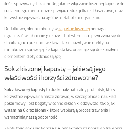
ilości spożywanych kalorii. Regularne włączanie kiszonej kapusty do
codziennego menu może sprzyjać redukcji tkanki tłuszczowej oraz
korzystnie wpływać na ogólny metabolizm organizmu.
Dodatkowo, błonnik obecny w
kapuście kiszonej
pomaga
ograniczać wchłanianie glukozy i cholesterolu, co przyczynia się do
stabilizacji ich poziomu we krwi. Takie pozytywne efekty na
metabolizm sprawiają, że kapusta kiszona staje się doskonałym
elementem diety odchudzającej.
Sok z kiszonej kapusty – jakie są jego
właściwości i korzyści zdrowotne?
Sok z kiszonej kapusty
to doskonały naturalny probiotyk, który
korzystnie wpływa na nasze zdrowie, w szczególności na układ
pokarmowy. Jest bogaty w cenne składniki odżywcze, takie jak
witamina C
oraz
błonnik
, które wspierają proces trawienia i
wzmacniają naszą odporność.
Zalety tego soku nie kończą się jednak tylko na poprawie trawienia.