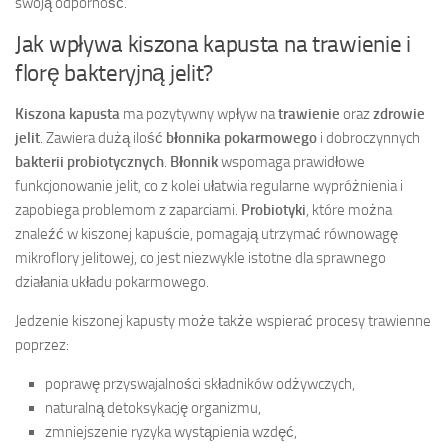
swoją odporność.
Jak wpływa kiszona kapusta na trawienie i
florę bakteryjną jelit?
Kiszona kapusta
ma pozytywny wpływ na
trawienie
oraz
zdrowie
jelit
. Zawiera dużą ilość
błonnika pokarmowego
i dobroczynnych
bakterii probiotycznych
.
Błonnik
wspomaga prawidłowe
funkcjonowanie jelit, co z kolei ułatwia regularne wypróżnienia i
zapobiega problemom z zaparciami.
Probiotyki
, które można
znaleźć w kiszonej kapuście, pomagają utrzymać równowagę
mikroflory jelitowej, co jest niezwykle istotne dla sprawnego
działania układu pokarmowego.
Jedzenie kiszonej kapusty może także wspierać procesy trawienne
poprzez:
poprawę przyswajalności składników odżywczych,
naturalną detoksykację organizmu,
zmniejszenie ryzyka wystąpienia wzdęć,