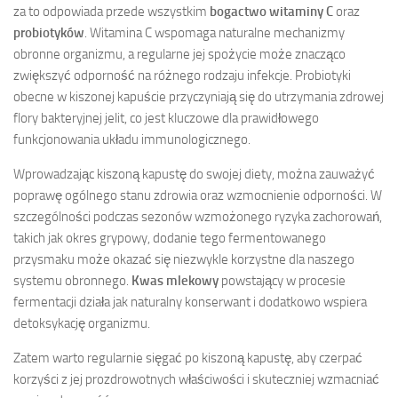
za to odpowiada przede wszystkim
bogactwo witaminy C
oraz
probiotyków
. Witamina C wspomaga naturalne mechanizmy
obronne organizmu, a regularne jej spożycie może znacząco
zwiększyć odporność na różnego rodzaju infekcje. Probiotyki
obecne w kiszonej kapuście przyczyniają się do utrzymania zdrowej
flory bakteryjnej jelit, co jest kluczowe dla prawidłowego
funkcjonowania układu immunologicznego.
Wprowadzając kiszoną kapustę do swojej diety, można zauważyć
poprawę ogólnego stanu zdrowia oraz wzmocnienie odporności. W
szczególności podczas sezonów wzmożonego ryzyka zachorowań,
takich jak okres grypowy, dodanie tego fermentowanego
przysmaku może okazać się niezwykle korzystne dla naszego
systemu obronnego.
Kwas mlekowy
powstający w procesie
fermentacji działa jak naturalny konserwant i dodatkowo wspiera
detoksykację organizmu.
Zatem warto regularnie sięgać po kiszoną kapustę, aby czerpać
korzyści z jej prozdrowotnych właściwości i skuteczniej wzmacniać