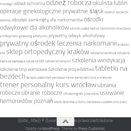
odzież robocza
okulista lublin
odzież ochronna
krowiego
operacje ginekologiczne prywatnie śląsk
opiekun wycieczki
ośrodki
ośrodek zamknięty dla narkomanów
szkolnej
odwykowe dla alkoholików
ośrodki uzależnień od narkotyków Warszawa
prywatny odwyk alkoholowy
profesjonalny ginekolog estetyczny
prywatny ośrodek leczenia narkomanii
przepisy
sklep ortopedyczny kraków
bhp
szkolenia handlowe
szkolenia
szkolenia windykacja
kadra zarządzająca
szkolenia SEP
szkolenia transport
tabletki na
szkolenie bhp warszawa
Szkolenie przywództwo
bezdech
terapia uzależnień warszawa
trener personalny kurs w krakowie
trener personalny kurs wrocław
ubrania
robocze
ubranie robocze
usuwanie
Ultrasonografy przenośne
hemoroidów poznań
wizyty lekarskie w domu warszawa
wypadek przy pracy
{{site_title}} © {{year}}. Wszelkie prawa zastrzeżone
Oparte na
WordPress
. Theme by
Press Customizr
.