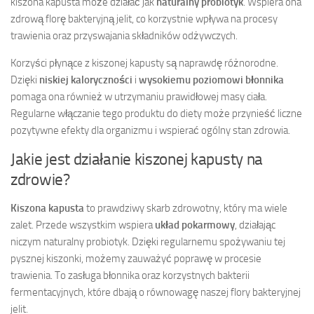
kiszona kapusta może działać jak
naturalny probiotyk
. Wspiera ona
zdrową florę bakteryjną jelit, co korzystnie wpływa na procesy
trawienia oraz przyswajania składników odżywczych.
Korzyści płynące z kiszonej kapusty są naprawdę różnorodne.
Dzięki
niskiej kaloryczności
i
wysokiemu poziomowi błonnika
pomaga ona również w utrzymaniu prawidłowej masy ciała.
Regularne włączanie tego produktu do diety może przynieść liczne
pozytywne efekty dla organizmu i wspierać ogólny stan zdrowia.
Jakie jest działanie kiszonej kapusty na
zdrowie?
Kiszona kapusta
to prawdziwy skarb zdrowotny, który ma wiele
zalet. Przede wszystkim wspiera
układ pokarmowy
, działając
niczym naturalny probiotyk. Dzięki regularnemu spożywaniu tej
pysznej kiszonki, możemy zauważyć poprawę w procesie
trawienia. To zasługa błonnika oraz korzystnych bakterii
fermentacyjnych, które dbają o równowagę naszej flory bakteryjnej
jelit.