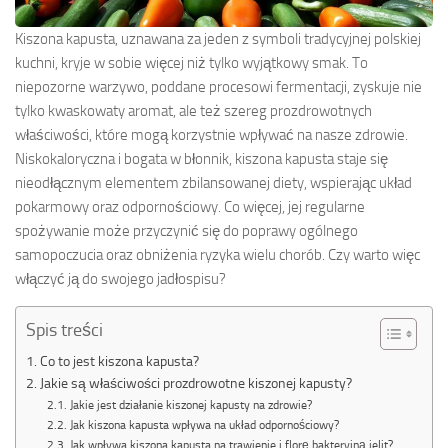
Kiszona kapusta, uznawana za jeden z symboli tradycyjnej polskiej
kuchni, kryje w sobie więcej niż tylko wyjątkowy smak. To
niepozorne warzywo, poddane procesowi fermentacji, zyskuje nie
tylko kwaskowaty aromat, ale też szereg prozdrowotnych
właściwości, które mogą korzystnie wpływać na nasze zdrowie.
Niskokaloryczna i bogata w błonnik, kiszona kapusta staje się
nieodłącznym elementem zbilansowanej diety, wspierając układ
pokarmowy oraz odpornościowy. Co więcej, jej regularne
spożywanie może przyczynić się do poprawy ogólnego
samopoczucia oraz obniżenia ryzyka wielu chorób. Czy warto więc
włączyć ją do swojego jadłospisu?
Spis treści
Co to jest kiszona kapusta?
Jakie są właściwości prozdrowotne kiszonej kapusty?
Jakie jest działanie kiszonej kapusty na zdrowie?
Jak kiszona kapusta wpływa na układ odpornościowy?
Jak wpływa kiszona kapusta na trawienie i florę bakteryjną jelit?