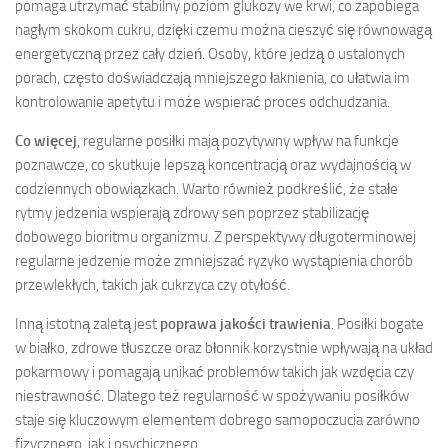
pomaga utrzymać stabilny poziom glukozy we krwi, co zapobiega
nagłym skokom cukru, dzięki czemu można cieszyć się równowagą
energetyczną przez cały dzień. Osoby, które jedzą o ustalonych
porach, często doświadczają mniejszego łaknienia, co ułatwia im
kontrolowanie apetytu i może wspierać proces odchudzania.
Co więcej
, regularne posiłki mają pozytywny wpływ na funkcje
poznawcze, co skutkuje lepszą koncentracją oraz wydajnością w
codziennych obowiązkach. Warto również podkreślić, że stałe
rytmy jedzenia wspierają zdrowy sen poprzez stabilizację
dobowego bioritmu organizmu. Z perspektywy długoterminowej
regularne jedzenie może zmniejszać ryzyko wystąpienia chorób
przewlekłych, takich jak cukrzyca czy otyłość.
Inną istotną zaletą jest
poprawa jakości trawienia
. Posiłki bogate
w białko, zdrowe tłuszcze oraz błonnik korzystnie wpływają na układ
pokarmowy i pomagają unikać problemów takich jak wzdęcia czy
niestrawność. Dlatego też regularność w spożywaniu posiłków
staje się kluczowym elementem dobrego samopoczucia zarówno
fizycznego, jak i psychicznego.