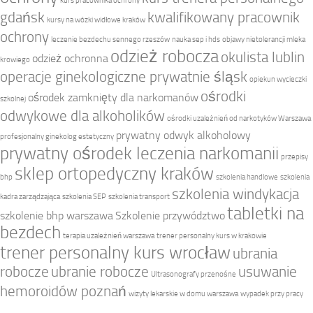
kurs pracownika ochrony
gdańsk
kwalifikowany pracownik
kursy na wózki widłowe kraków
ochrony
leczenie bezdechu sennego rzeszów
nauka sep i hds
objawy nietolerancji mleka
odzież robocza
okulista lublin
odzież ochronna
krowiego
operacje ginekologiczne prywatnie śląsk
opiekun wycieczki
ośrodki
ośrodek zamknięty dla narkomanów
szkolnej
odwykowe dla alkoholików
ośrodki uzależnień od narkotyków Warszawa
prywatny odwyk alkoholowy
profesjonalny ginekolog estetyczny
prywatny ośrodek leczenia narkomanii
przepisy
sklep ortopedyczny kraków
bhp
szkolenia handlowe
szkolenia
szkolenia windykacja
kadra zarządzająca
szkolenia SEP
szkolenia transport
tabletki na
szkolenie bhp warszawa
Szkolenie przywództwo
bezdech
terapia uzależnień warszawa
trener personalny kurs w krakowie
trener personalny kurs wrocław
ubrania
robocze
ubranie robocze
usuwanie
Ultrasonografy przenośne
hemoroidów poznań
wizyty lekarskie w domu warszawa
wypadek przy pracy