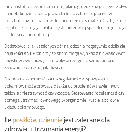
Innym istotnym aspektem nieregularnego jedzenia jest jego wpływ
na
metabolizm
. Często prowadzi to do zaburzeń procesów
metabolicznych oraz spowolnienia przemiany materii. Osoby, które
regularnie pomijają posiłki, często odczuwają spadek energii i mają
trudności z koncentracją.
Dodatkowo, brak ustalonych pór na jedzenie negatywnie odbija się
na
jakości snu
. Problemy ze snem mogą wynikać z niewłaściwych
nawyków żywieniowych, co wpływa na ogólne samopoczucie
zarówno psychiczne, jak i fizyczne.
Nie można zapominać, że nieregularność w spożywaniu
pokarmów może prowadzić także do problemów trawiennych,
takich jak niestrawność czy wzdęcia.
Stosowanie regularnej diety
pomaga utrzymać równowagę w organizmie i wspiera zdrowie
układu pokarmowego.
Ile
posiłków dziennie
jest zalecane dla
zdrowia i utrzymania energii?