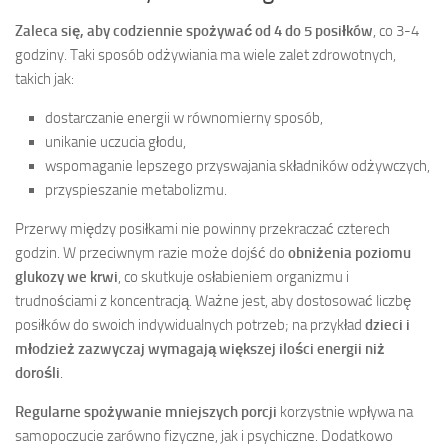
Zaleca się, aby codziennie spożywać od 4 do 5 posiłków
, co 3-4
godziny. Taki sposób odżywiania ma wiele zalet zdrowotnych,
takich jak:
dostarczanie energii w równomierny sposób,
unikanie uczucia głodu,
wspomaganie lepszego przyswajania składników odżywczych,
przyspieszanie metabolizmu.
Przerwy między posiłkami nie powinny przekraczać czterech
godzin. W przeciwnym razie może dojść do
obniżenia poziomu
glukozy we krwi
, co skutkuje osłabieniem organizmu i
trudnościami z koncentracją. Ważne jest, aby dostosować liczbę
posiłków do swoich indywidualnych potrzeb; na przykład
dzieci i
młodzież zazwyczaj wymagają większej ilości energii niż
dorośli
.
Regularne spożywanie mniejszych porcji
korzystnie wpływa na
samopoczucie zarówno fizyczne, jak i psychiczne. Dodatkowo