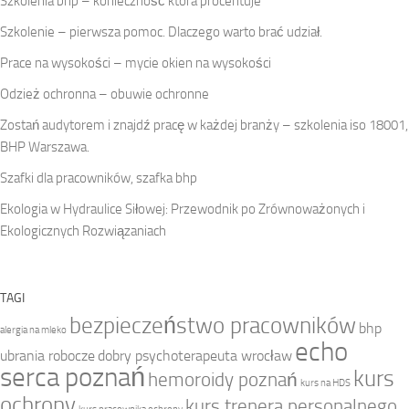
Szkolenia bhp – konieczność która procentuje
Szkolenie – pierwsza pomoc. Dlaczego warto brać udział.
Prace na wysokości – mycie okien na wysokości
Odzież ochronna – obuwie ochronne
Zostań audytorem i znajdź pracę w każdej branży – szkolenia iso 18001,
BHP Warszawa.
Szafki dla pracowników, szafka bhp
Ekologia w Hydraulice Siłowej: Przewodnik po Zrównoważonych i
Ekologicznych Rozwiązaniach
TAGI
bezpieczeństwo pracowników
bhp
alergia na mleko
echo
ubrania robocze
dobry psychoterapeuta wrocław
serca poznań
kurs
hemoroidy poznań
kurs na HDS
ochrony
kurs trenera personalnego