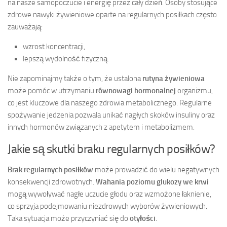
na nasze samopoczucie i energię przez cały dzień. Osoby stosujące
zdrowe nawyki żywieniowe oparte na regularnych posiłkach często
zauważają:
wzrost koncentracji,
lepszą wydolność fizyczną.
Nie zapominajmy także o tym, że ustalona
rutyna żywieniowa
może pomóc w utrzymaniu
równowagi hormonalnej
organizmu,
co jest kluczowe dla naszego zdrowia metabolicznego. Regularne
spożywanie jedzenia pozwala unikać nagłych skoków insuliny oraz
innych hormonów związanych z apetytem i metabolizmem.
Jakie są skutki braku regularnych posiłków?
Brak regularnych posiłków
może prowadzić do wielu negatywnych
konsekwencji zdrowotnych.
Wahania poziomu glukozy we krwi
mogą wywoływać nagłe uczucie głodu oraz wzmożone łaknienie,
co sprzyja podejmowaniu niezdrowych wyborów żywieniowych.
Taka sytuacja może przyczyniać się do
otyłości
.